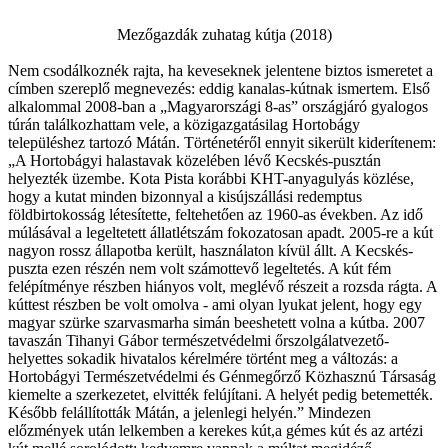
Mezőgazd ák zuhatag kútja (2018)
Nem csodálkoznék rajta, ha keveseknek jelentene biztos ismeretet a
címben szereplő megnevezés: eddig kanalas-kútnak ismertem. Első
alkalommal 2008-ban a „Magyarországi 8-as” országjáró gyalogos
túrán találkozhattam vele, a közigazgatásilag Hortobágy
településhez tartozó Mátán. Történetéről ennyit sikerült kiderítenem:
„A Hortobágyi halastavak közelében lévő Kecskés-pusztán
helyezték üzembe. Kota Pista korábbi KHT-anyagulyás közlése,
hogy a kutat minden bizonnyal a kisújszállási redemptus
földbirtokosság létesítette, feltehetően az 1960-as években. Az idő
múlásával a legeltetett állatlétszám fokozatosan apadt. 2005-re a kút
nagyon rossz állapotba került, használaton kívül állt. A Kecskés-
puszta ezen részén nem volt számottevő legeltetés. A kút fém
felépítménye részben hiányos volt, meglévő részeit a rozsda rágta. A
kúttest részben be volt omolva - ami olyan lyukat jelent, hogy egy
magyar szürke szarvasmarha simán beeshetett volna a kútba. 2007
tavaszán Tihanyi Gábor természetvédelmi őrszolgálatvezető-
helyettes sokadik hivatalos kérelmére történt meg a változás: a
Hortobágyi Természetvédelmi és Génmegőrző Közhasznú Társaság
kiemelte a szerkezetet, elvitték felújítani. A helyét pedig betemették.
Később felállították Mátán, a jelenlegi helyén.” Mindezen
előzmények után lelkemben a kerekes kút,a gémes kút és az artézi