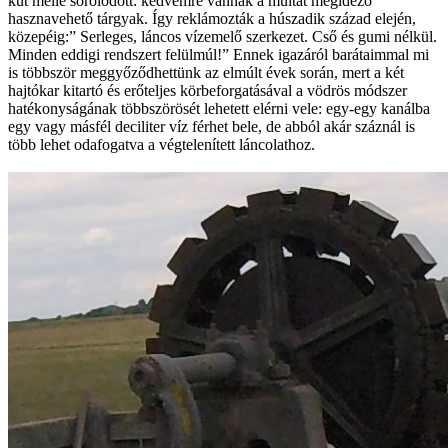
kút mellé sorolódott: kedvemre vannak a múltat megidéző
hasznavehető tárgyak. Így reklámozták a húszadik század elején,
közepéig:” Serleges, láncos vízemelő szerkezet. Cső és gumi nélkül.
Minden eddigi rendszert felülmúl!” Ennek igazáról barátaimmal mi
is többször meggyőződhettünk az elmúlt évek során, mert a két
hajtókar kitartó és erőteljes körbeforgatásával a vödrös módszer
hatékonyságának többszörösét lehetett elérni vele: egy-egy kanálba
egy vagy másfél deciliter víz férhet bele, de abból akár száznál is
több lehet odafogatva a végtelenített láncolathoz.