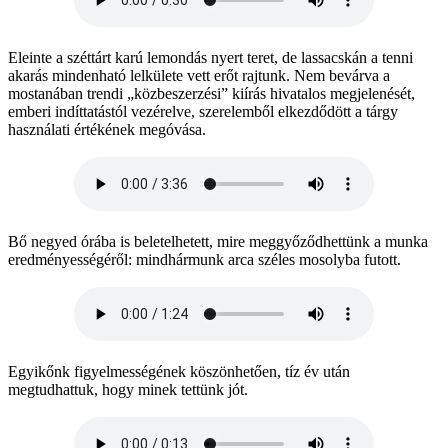
Eleinte a széttárt karú lemondás nyert teret, de lassacskán a tenni
akarás mindenható lelkülete vett erőt rajtunk. Nem bevárva a
mostanában trendi „közbeszerzési” kiírás hivatalos megjelenését,
emberi indíttatástól vezérelve, szerelemből elkezdődött a tárgy
használati értékének megóvása.
Bő negyed órába is beletelhetett, mire meggyőződhettünk a munka
eredményességéről: mindhármunk arca széles mosolyba futott.
Egyikőnk figyelmességének köszönhetően, tíz év után
megtudhattuk, hogy minek tettünk jót.