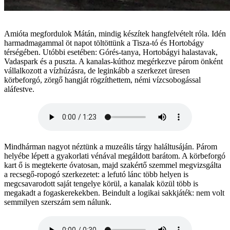
Amióta megfordulok Mátán, mindig készítek hangfelvételt róla. Idén
harmadmagammal öt napot töltöttünk a Tisza-tó és Hortobágy
térségében. Utóbbi esetében: Górés-tanya, Hortobágyi halastavak,
Vadaspark és a puszta. A kanalas-kúthoz megérkezve párom önként
vállalkozott a vízhúzásra, de leginkább a szerkezet üresen
körbeforgó, zörgő hangját rögzíthettem, némi vízcsobogással
aláfestve.
Mindhárman nagyot néztünk a muzeális tárgy haláltusáján. Párom
helyébe lépett a gyakorlati vénával megáldott barátom. A körbeforgó
kart ő is megtekerte óvatosan, majd szakértő szemmel megvizsgálta
a recsegő-ropogó szerkezetet: a lefutó lánc több helyen is
megcsavarodott saját tengelye körül, a kanalak közül több is
megakadt a fogaskerekekben. Beindult a logikai sakkjáték: nem volt
semmilyen szerszám sem nálunk.