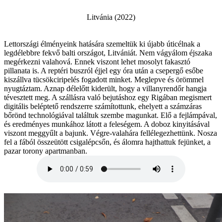
Litvánia (2022)
Lettországi élményeink hatására szemeltük ki újabb úticélnak a
legdélebbre fekvő balti országot, Litvániát. Nem vágyálom éjszaka
megérkezni valahová. Ennek viszont lehet mosolyt fakasztó
pillanata is. A reptéri buszról éjjel egy óra után a csepergő esőbe
kiszállva tücsökciripelés fogadott minket. Meglepve és örömmel
nyugtáztam. Aznap délelőtt kiderült, hogy a villanyrendőr hangja
tévesztett meg. A szállásra való bejutáshoz egy Rigában megismert
digitális beléptető rendszerre számítottunk, ehelyett a számzáras
bőrönd technológiával találtuk szembe magunkat. Elő a fejlámpával,
és eredményes munkához látott a feleségem. A doboz kinyitásával
viszont meggyűlt a bajunk. Végre-valahára fellélegezhettünk. Nosza
fel a fából összeütött csigalépcsőn, és álomra hajthattuk fejünket, a
pazar torony apartmanban.