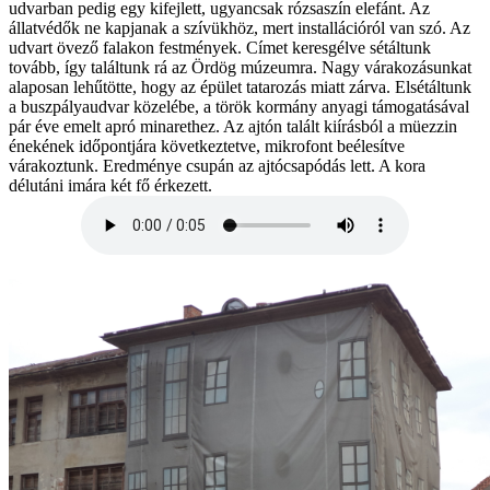
udvarban pedig egy kifejlett, ugyancsak rózsaszín elefánt. Az
állatvédők ne kapjanak a szívükhöz, mert installációról van szó. Az
udvart övező falakon festmények. Címet keresgélve sétáltunk
tovább, így találtunk rá az Ördög múzeumra. Nagy várakozásunkat
alaposan lehűtötte, hogy az épület tatarozás miatt zárva. Elsétáltunk
a buszpályaudvar közelébe, a török kormány anyagi támogatásával
pár éve emelt apró minarethez. Az ajtón talált kiírásból a müezzin
énekének időpontjára következtetve, mikrofont beélesítve
várakoztunk. Eredménye csupán az ajtócsapódás lett. A kora
délutáni imára két fő érkezett.