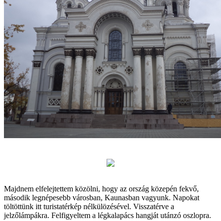
Majdnem elfelejtettem közölni, hogy az ország közepén fekvő,
második legnépesebb városban, Kaunasban vagyunk. Napokat
töltöttünk itt turistatérkép nélkülözésével. Visszatérve a
jelzőlámpákra. Felfigyeltem a légkalapács hangját utánzó oszlopra.