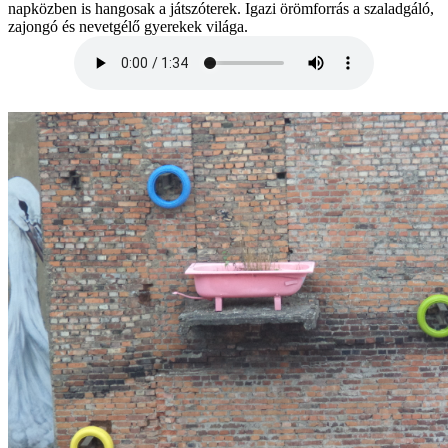
napközben is hangosak a játszóterek. Igazi örömforrás a szaladgáló,
zajongó és nevetgélő gyerekek világa.