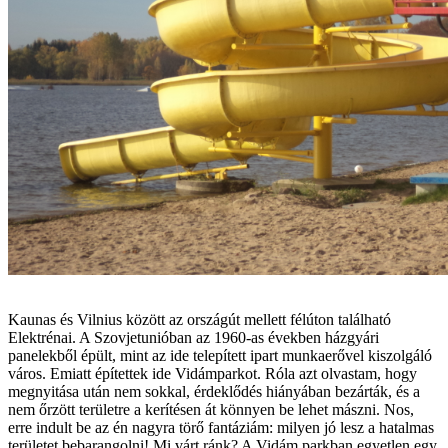
Kaunas és Vilnius között az országút mellett félúton található
Elektrénai. A Szovjetunióban az 1960-as években házgyári
panelekből épült, mint az ide telepített ipart munkaerővel kiszolgáló
város. Emiatt építettek ide Vidámparkot. Róla azt olvastam, hogy
megnyitása után nem sokkal, érdeklődés hiányában bezárták, és a
nem őrzött területre a kerítésen át könnyen be lehet mászni. Nos,
erre indult be az én nagyra törő fantáziám: milyen jó lesz a hatalmas
területet bebarangolni! Mi várt ránk? A Vidám parkban egyetlen egy