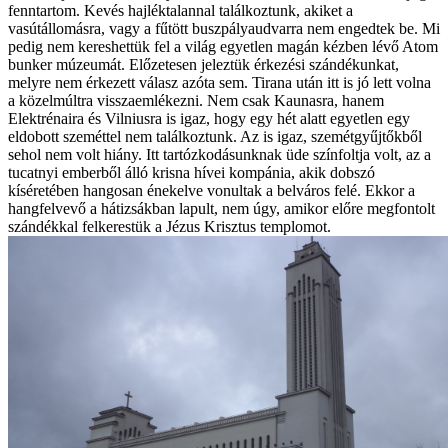
fenntartom. Kevés hajléktalannal találkoztunk, akiket a
vasútállomásra, vagy a fűtött buszpályaudvarra nem engedtek be. Mi
pedig nem kereshettük fel a világ egyetlen magán kézben lévő Atom
bunker múzeumát. Előzetesen jeleztük érkezési szándékunkat,
melyre nem érkezett válasz azóta sem. Tirana után itt is jó lett volna
a közelmúltra visszaemlékezni. Nem csak Kaunasra, hanem
Elektrénaira és Vilniusra is igaz, hogy egy hét alatt egyetlen egy
eldobott szeméttel nem találkoztunk. Az is igaz, szemétgyűjtőkből
sehol nem volt hiány. Itt tartózkodásunknak üde színfoltja volt, az a
tucatnyi emberből álló krisna hívei kompánia, akik dobszó
kíséretében hangosan énekelve vonultak a belváros felé. Ekkor a
hangfelvevő a hátizsákban lapult, nem úgy, amikor előre megfontolt
szándékkal felkerestük a Jézus Krisztus templomot.