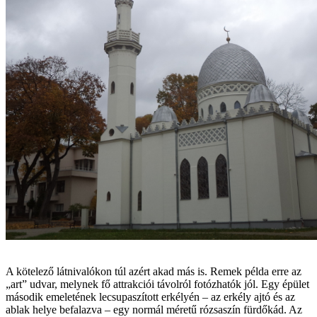
A kötelező látnivalókon túl azért akad más is. Remek példa erre az
„art” udvar, melynek fő attrakciói távolról fotózhatók jól. Egy épület
második emeletének lecsupaszított erkélyén – az erkély ajtó és az
ablak helye befalazva – egy normál méretű rózsaszín fürdőkád. Az