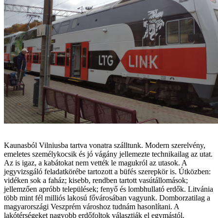
Kaunasból Vilniusba tartva vonatra szálltunk. Modern szerelvény,
emeletes személykocsik és jó vágány jellemezte technikailag az utat.
Az is igaz, a kabátokat nem vették le magukról az utasok. A
jegyvizsgáló feladatkörébe tartozott a büfés szerepkör is. Útközben:
vidéken sok a faház; kisebb, rendben tartott vasútállomások;
jellemzően apróbb települések; fenyő és lombhullató erdők. Litvánia
több mint fél milliós lakosú fővárosában vagyunk. Domborzatilag a
magyarországi Veszprém városhoz tudnám hasonlítani. A
lakótérségeket nagyobb erdőfoltok választják el egymástól.