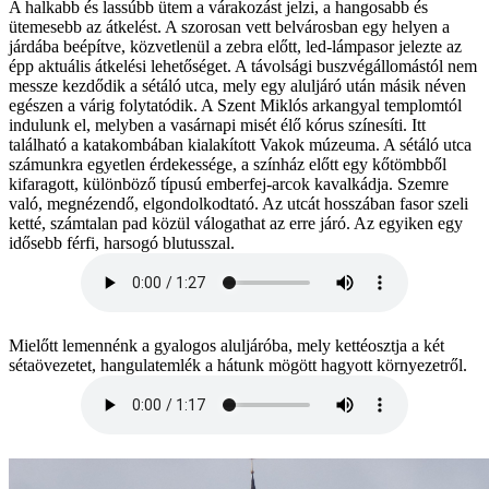
A halkabb és lassúbb ütem a várakozást jelzi, a hangosabb és
ütemesebb az átkelést. A szorosan vett belvárosban egy helyen a
járdába beépítve, közvetlenül a zebra előtt, led-lámpasor jelezte az
épp aktuális átkelési lehetőséget. A távolsági buszvégállomástól nem
messze kezdődik a sétáló utca, mely egy aluljáró után másik néven
egészen a várig folytatódik. A Szent Miklós arkangyal templomtól
indulunk el, melyben a vasárnapi misét élő kórus színesíti. Itt
található a katakombában kialakított Vakok múzeuma. A sétáló utca
számunkra egyetlen érdekessége, a színház előtt egy kőtömbből
kifaragott, különböző típusú emberfej-arcok kavalkádja. Szemre
való, megnézendő, elgondolkodtató. Az utcát hosszában fasor szeli
ketté, számtalan pad közül válogathat az erre járó. Az egyiken egy
idősebb férfi, harsogó blutusszal.
Mielőtt lemennénk a gyalogos aluljáróba, mely kettéosztja a két
sétaövezetet, hangulatemlék a hátunk mögött hagyott környezetről.