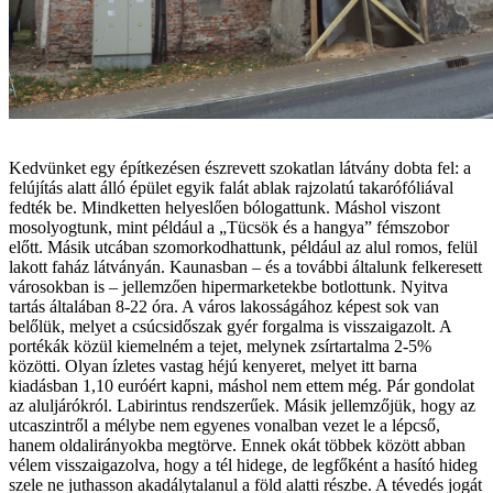
Kedvünket egy építkezésen észrevett szokatlan látvány dobta fel: a
felújítás alatt álló épület egyik falát ablak rajzolatú takarófóliával
fedték be. Mindketten helyeslően bólogattunk. Máshol viszont
mosolyogtunk, mint például a „Tücsök és a hangya” fémszobor
előtt. Másik utcában szomorkodhattunk, például az alul romos, felül
lakott faház látványán. Kaunasban – és a további általunk felkeresett
városokban is – jellemzően hipermarketekbe botlottunk. Nyitva
tartás általában 8-22 óra. A város lakosságához képest sok van
belőlük, melyet a csúcsidőszak gyér forgalma is visszaigazolt. A
portékák közül kiemelném a tejet, melynek zsírtartalma 2-5%
közötti. Olyan ízletes vastag héjú kenyeret, melyet itt barna
kiadásban 1,10 euróért kapni, máshol nem ettem még. Pár gondolat
az aluljárókról. Labirintus rendszerűek. Másik jellemzőjük, hogy az
utcaszintről a mélybe nem egyenes vonalban vezet le a lépcső,
hanem oldalirányokba megtörve. Ennek okát többek között abban
vélem visszaigazolva, hogy a tél hidege, de legfőként a hasító hideg
szele ne juthasson akadálytalanul a föld alatti részbe. A tévedés jogát