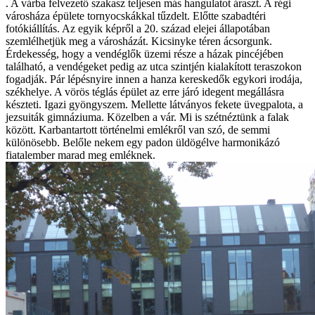
. A várba felvezető szakasz teljesen más hangulatot áraszt. A régi
városháza épülete tornyocskákkal tűzdelt. Előtte szabadtéri
fotókiállítás. Az egyik képről a 20. század elejei állapotában
szemlélhetjük meg a városházát. Kicsinyke téren ácsorgunk.
Érdekesség, hogy a vendéglők üzemi része a házak pincéjében
található, a vendégeket pedig az utca szintjén kialakított teraszokon
fogadják. Pár lépésnyire innen a hanza kereskedők egykori irodája,
székhelye. A vörös téglás épület az erre járó idegent megállásra
készteti. Igazi gyöngyszem. Mellette látványos fekete üvegpalota, a
jezsuiták gimnáziuma. Közelben a vár. Mi is szétnéztünk a falak
között. Karbantartott történelmi emlékről van szó, de semmi
különösebb. Belőle nekem egy padon üldögélve harmonikázó
fiatalember marad meg emléknek.