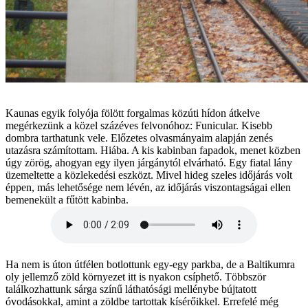
Kaunas egyik folyója fölött forgalmas közúti hídon átkelve
megérkezünk a közel százéves felvonóhoz: Funicular. Kisebb
dombra tarthatunk vele. Előzetes olvasmányaim alapján zenés
utazásra számítottam. Hiába. A kis kabinban fapadok, menet közben
úgy zörög, ahogyan egy ilyen járgánytól elvárható. Egy fiatal lány
üzemeltette a közlekedési eszközt. Mivel hideg szeles időjárás volt
éppen, más lehetősége nem lévén, az időjárás viszontagságai ellen
bemenekült a fűtött kabinba.
Ha nem is úton útfélen botlottunk egy-egy parkba, de a Baltikumra
oly jellemző zöld környezet itt is nyakon csíphető. Többször
találkozhattunk sárga színű láthatósági mellénybe bújtatott
óvodásokkal, amint a zöldbe tartottak kísérőikkel. Errefelé még