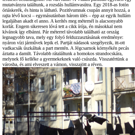
mutatványra találtunk, a rozsdás hullámvasútra. Egy 2018-as fotón
óriáskerék, és hinta is látható. Pozitívumnak csupán annyit hozzá, a
rajta lévő kocsi – egymásutánban három ülés – épp az egyik hullám
legaljában akadt el anno. A kerítés meg méternél is alacsonyabb
korlát. Engem sikeresen lóvá tett a cikk írója, én másokkal nem
kívánok így elbánni. Pár méterrel távolabb található az ország
legnagyobb tava, mely egy folyó felduzzasztásának eredménye:
nyáron vízi járművek lepik el. Partját nádasok szegélyezik, itt-ott
vadkacsák úszkáltak a part mentén. A Jégcsarnok környékén pecás
áztatta a damilt. Távolabb rátaláltunk a homokos strandocskára,
melynek fő kelléke a gyermekeknek való csúszda. Visszatértünk a
városba, és ami elveszett a vámon, visszajött a réven.