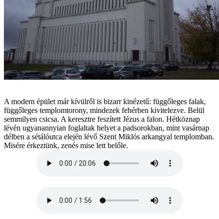
A modern épület már kívülről is bizarr kinézetű: függőleges falak,
függőleges templomtorony, mindezek fehérben kivitelezve. Belül
semmilyen csicsa. A keresztre feszített Jézus a falon. Hétköznap
lévén ugyanannyian foglaltak helyet a padsorokban, mint vasárnap
délben a sétálóutca elején lévő Szent Miklós arkangyal templomban.
Misére érkeztünk, zenés mise lett belőle.