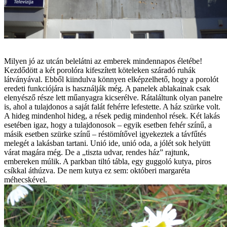
Milyen jó az utcán belelátni az emberek mindennapos életébe!
Kezdődött a két porolóra kifeszített köteleken száradó ruhák
látványával. Ebből kiindulva könnyen elképzelhető, hogy a porolót
eredeti funkciójára is használják még. A panelek ablakainak csak
elenyésző része lett műanyagra kicserélve. Rátaláltunk olyan panelre
is, ahol a tulajdonos a saját falát fehérre lefestette. A ház szürke volt.
A hideg mindenhol hideg, a rések pedig mindenhol rések. Két lakás
esetében igaz, hogy a tulajdonosok – egyik esetben fehér színű, a
másik esetben szürke színű – réstömítővel igyekeztek a távfűtés
melegét a lakásban tartani. Unió ide, unió oda, a jólét sok helyütt
várat magára még. De a „tiszta udvar, rendes ház” rajtunk,
embereken múlik. A parkban tiltó tábla, egy guggoló kutya, piros
csíkkal áthúzva. De nem kutya ez sem: októberi margaréta
méhecskével.