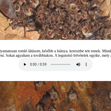
amatosan romló l át ásom, k ésőbb a hi ánya, keresztbe tett ennek. Miut án
ni. Sokat agyaltam a tov ábbiakon. A legutolsó felv ételek egyike, mely az 