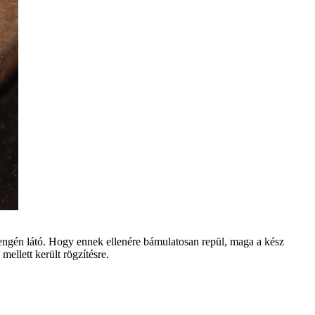
 én l átó. Hogy ennek ellen ére b ámulatosan repül, maga a k ész
mellett került rögzít ésre.