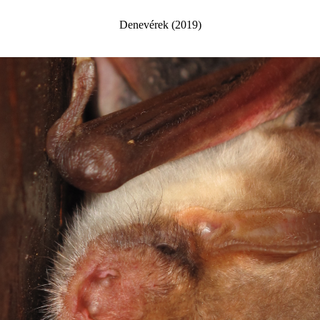
Denev érek (2019)