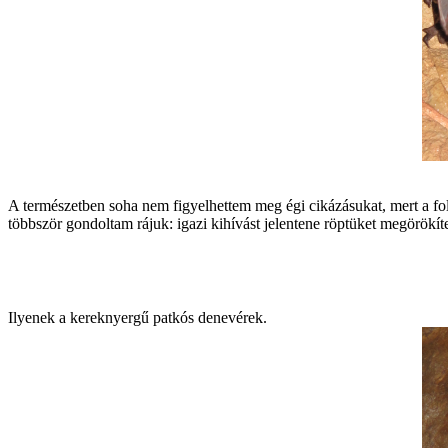
A term észetben soha nem figyelhettem meg égi cik áz ásukat, mert a foly
többször gondoltam r ájuk: igazi kihív ást jelentene röptüket megörökíte
Ilyenek a kereknyergű patkós denev érek.