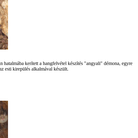
 hatalm ába kerített a hangfelv étel k észít és "angyali" d émona, egyre
esti kirepül és alkalm ával k észült.