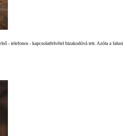
ő - telefonos - kapcsolatfelv étel bizakodóv á tett. Azóta a falusi