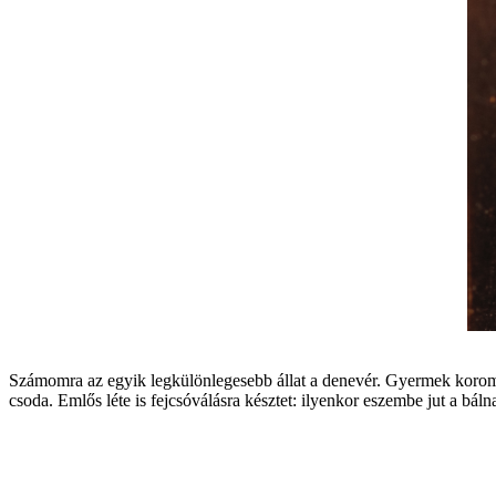
Sz ámomra az egyik legkülönlegesebb állat a denev ér. Gyermek koromba
csoda. Emlős l éte is fejcsóv ál ásra k észtet: ilyenkor eszembe jut a b á