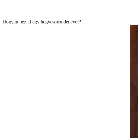
Hogyan n éz ki egy hegyesorrú denev ér?