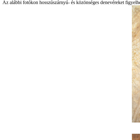
Az al ábbi fotókon hosszúsz árnyú- és közöns éges denev éreket figyel