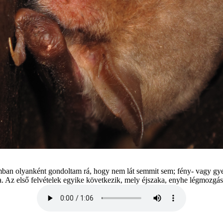
n olyank ént gondoltam r á, hogy nem l át semmit sem; f ény- vagy gyeng
lna. Az első felv ételek egyike következik, mely éjszaka, enyhe l égmozg ás 