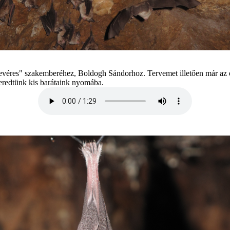
v éres" szakember éhez, Boldogh S ándorhoz. Tervemet illetően m ár az els
eredtünk kis bar átaink nyom ába.