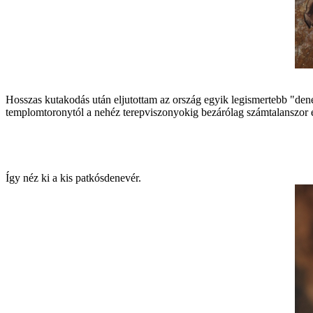
Hosszas kutakod ás ut án eljutottam az orsz ág egyik legismertebb "dene
templomtoronytól a neh éz terepviszonyokig bez árólag sz ámtalanszor 
Így n éz ki a kis patkósdenev ér.