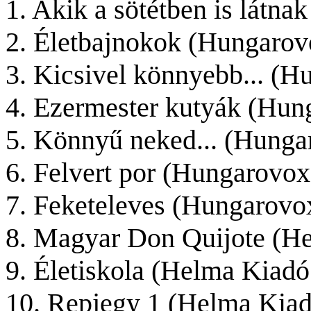
1. Akik a sötétben is látna
2. Életbajnokok (Hungarov
3. Kicsivel könnyebb
...
(Hu
4. Ezermester kutyák (Hun
5. Könnyű neked
...
(Hungar
6. Felvert por (Hungarovox
7. Feketeleves (Hungarovo
8. Magyar Don Quijote (H
9. Életiskola (Helma Kiadó
10. Repjegy 1 (Helma Kiad