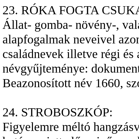
23. RÓKA FOGTA CSUK
Állat- gomba- növény-, val
alapfogalmak neveivel azo
családnevek illetve régi é
névgyűjteménye: dokumentu
Beazonosított név 1660, sz
24. STROBOSZKÓP:
Figyelemre méltó hangzásv