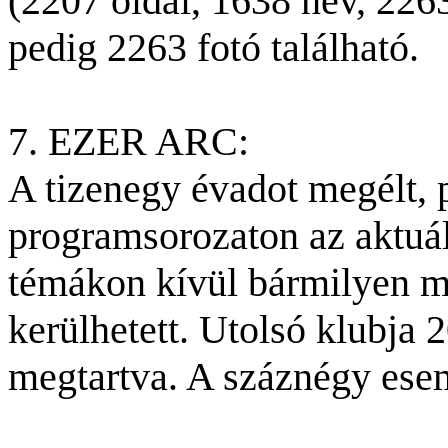
(2207 oldal, 1638 név, 226
pedig 2263 fotó található.
7. EZER ARC:
A tizenegy évadot megélt, 
programsorozaton az aktuálp
témákon kívül bármilyen 
kerülhetett. Utolsó klubja
megtartva. A száznégy esem