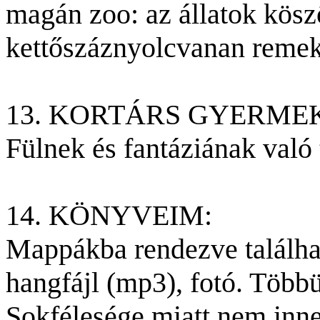
magán zoo: az állatok kösz
kettőszáznyolcvanan remek
13. KORTÁRS GYERMEK
Fülnek és fantáziának való
14. KÖNYVEIM:
Mappákba rendezve találha
hangfájl (mp3), fotó. Többü
Sokfélesége miatt nem inne