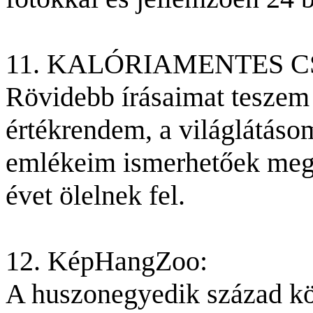
11. KALÓRIAMENTES 
Rövidebb írásaimat teszem 
értékrendem, a világlátásom
emlékeim ismerhetőek meg.
évet ölelnek fel.
12. KépHangZoo:
A huszonegyedik század k