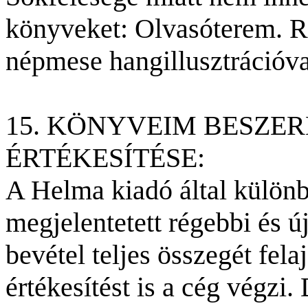
könyveket: Olvasóterem. R
népmese hangillusztrációval
15. KÖNYVEIM BESZE
ÉRTÉKESÍTÉSE:
A Helma kiadó által külö
megjelentetett régebbi és 
bevétel teljes összegét fel
értékesítést is a cég végzi.