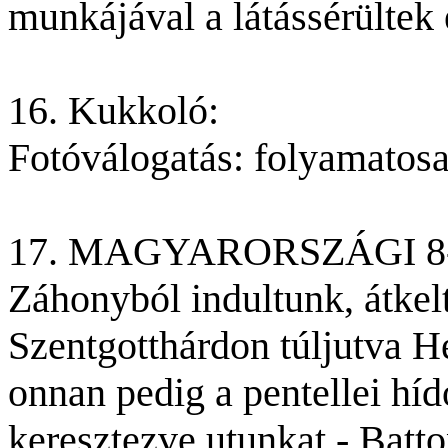
munkájával a látássérültek 
16. Kukkoló:
Fotóválogatás: folyamatosa
17. MAGYARORSZÁGI 8
Záhonyból indultunk, átkelt
Szentgotthárdon túljutva H
onnan pedig a pentellei hído
keresztezve utunkat - Batt