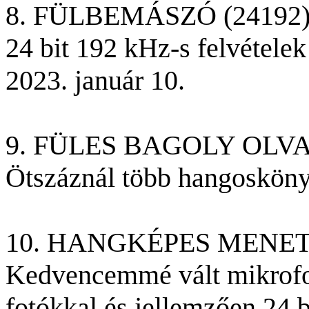
8. FÜLBEMÁSZÓ (24192)
24 bit 192 kHz-s felvételek 
2023. január 10.
9. FÜLES
BAGOLY OLV
Ötszáznál több hangosköny
10. HANGKÉPES MENET
Kedvencemmé vált mikrofono
fotókkal és jellemzően 24 b