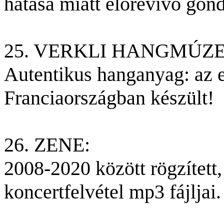
hatása miatt előrevivő gond
25. VERKLI HANGMÚZ
Autentikus hanganyag: az 
Franciaországban készült!
26. ZENE:
2008-2020 között rögzített
koncertfelvétel mp3 fájljai.